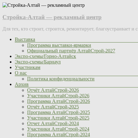
Skip
to
content
Стройка-Алтай — рекламный центр
Для тех, кто строит, строится, ремонтирует, благоустраивает и 
Меню
Выставка
Программа выставки-ярмарки
Официальный партнёр АлтайСтрой-2027
Экспо-схемы/Горно-Алтайск
Экспо-схемы/Барнаул
Участникам
О нас
Политика конфиденциальности
Архив
Отчёт АлтайСтрой-2026
Участники АлтайСтрой-2026
Программа АлтайСтрой-2026
Отчёт АлтайСтрой-2025
Программа АлтайСтрой-2025
Участники АлтайСтрой-2025
Отчет АлтайСтрой-2024
Участники АлтайСтрой-2024
Программа АлтайСтрой-2024