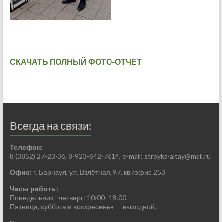
СКАЧАТЬ ПОЛНЫЙ ФОТО-ОТЧЕТ
Всегда на связи:
Телефон:
8 (3852) 27-23-36, 8-923-642-7614, e-mail:
stroyka-altay@mail.ru
Офис:
г. Барнаул, ул. Взлётная, 97, кв./офис 253
Часы работы:
Понедельник—четверг: 10:00–18:00
Пятница, суббота и воскресенье — выходной.