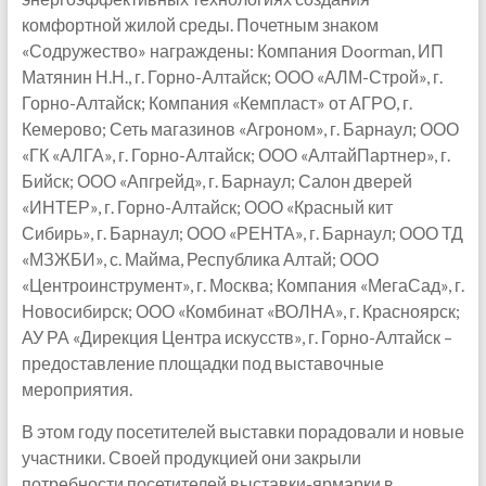
комфортной жилой среды. Почетным знаком
«Содружество» награждены: Компания Doorman, ИП
Матянин Н.Н., г. Горно-Алтайск; ООО «АЛМ-Строй», г.
Горно-Алтайск; Компания «Кемпласт» от АГРО, г.
Кемерово; Сеть магазинов «Агроном», г. Барнаул; ООО
«ГК «АЛГА», г. Горно-Алтайск; ООО «АлтайПартнер», г.
Бийск; ООО «Апгрейд», г. Барнаул; Салон дверей
«ИНТЕР», г. Горно-Алтайск; ООО «Красный кит
Сибирь», г. Барнаул; ООО «РЕНТА», г. Барнаул; ООО ТД
«МЗЖБИ», с. Майма, Республика Алтай; ООО
«Центроинструмент», г. Москва; Компания «МегаСад», г.
Новосибирск; ООО «Комбинат «ВОЛНА», г. Красноярск;
АУ РА «Дирекция Центра искусств», г. Горно-Алтайск –
предоставление площадки под выставочные
мероприятия.
В этом году посетителей выставки порадовали и новые
участники. Своей продукцией они закрыли
потребности посетителей выставки-ярмарки в