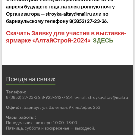
апреля будущего года, на электронную почту
Организатора —
stroyka-altay@mail.ru
или по
барнаульскому телефону 8(3852) 27-23-36.
Скачать Заявку для участия в выставке-
ярмарке «АлтайСтрой-2024»
ЗДЕСЬ
Всегда на связи:
Телефон:
8 (3852) 27-23-36, 8-923-642-7614, e-mail:
stroyka-altay@mail.ru
Офис:
г. Барнаул, ул. Взлётная, 97, кв./офис 253
Часы работы:
Понедельник—четверг: 10:00–18:00
Пятница, суббота и воскресенье — выходной.