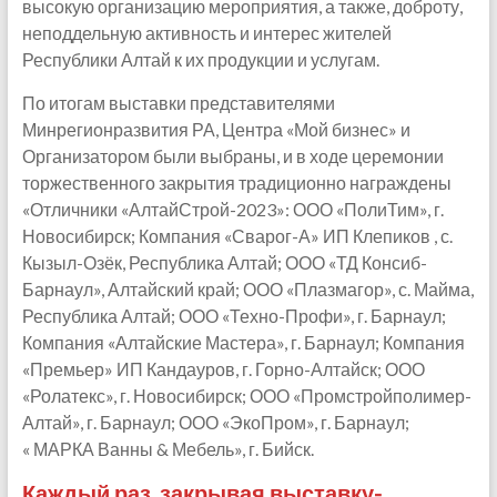
высокую организацию мероприятия, а также, доброту,
неподдельную активность и интерес жителей
Республики Алтай к их продукции и услугам.
По итогам выставки представителями
Минрегионразвития РА, Центра «Мой бизнес» и
Организатором были выбраны, и в ходе церемонии
торжественного закрытия традиционно награждены
«Отличники «АлтайСтрой-2023»: ООО «ПолиТим», г.
Новосибирск; Компания «Сварог-А» ИП Клепиков , с.
Кызыл-Озёк, Республика Алтай; ООО «ТД Консиб-
Барнаул», Алтайский край; ООО «Плазмагор», с. Майма,
Республика Алтай; ООО «Техно-Профи», г. Барнаул;
Компания «Алтайские Мастера», г. Барнаул; Компания
«Премьер» ИП Кандауров, г. Горно-Алтайск; ООО
«Ролатекс», г. Новосибирск; ООО «Промстройполимер-
Алтай», г. Барнаул; ООО «ЭкоПром», г. Барнаул;
« МАРКА Ванны & Мебель», г. Бийск.
Каждый раз, закрывая выставку-