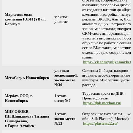
стратегии; сопровождение
компании; разработка дизайн
от создания визитки до айден
Маркетинговая
компании; настройка и запуск
заочное
компания ЮБИ (YB), г.
рекламы ВК, ОК, Авито, Янде
участие
Барнаул
анализ текущих настроек с то
зрения маркетолога; внедрени
CRM-системы; организация
участия в выставках по Росси
обучение по работе с социал
сетью ВКонтакте; маркетинг 
отдела продаж; создание конт
плана.
https://vk.com/yuliyamarketo
уличная
Саженцы Сибири: плодово-
экспозиция-1,
ягодные, лесо-декоративные
МегаСад, г. Новосибирск
экспо-место
культуры. Мнолетние цветы.
№30
рассада.
Террасная доска из ДПК.
Мербау, ООО, г.
1 этаж,
Производитель.
Новосибирск
стенд №7
https://dpk-merbau.ru/
МИР ОБОЕВ,
1 этаж,
Отделочные материалы — жи
ИП Шишлякова Татьяна
экспо-место
обои Silk Plaster (г. Москва).
Геннадьевна,
№13
https://plasters22.ru/
г. Горно-Алтайск