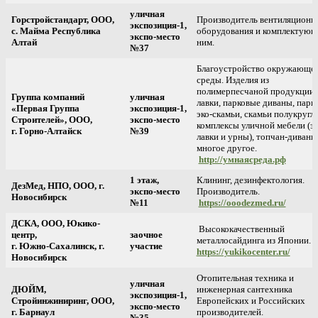
уличная
Горстройстандарт, ООО,
Производитель вентиляционн
экспозиция-1,
с. Майма Республика
оборудования и комплектующ
экспо-место
Алтай
ним.
№37
Благоустройство окружающе
среды. Изделия из
полимерпесчаной продукции: 
Группа компаний
уличная
лавки, парковые диваны, парк
«Первая Группа
экспозиция-1,
эко-скамьи, скамьи полукругл
Строителей», ООО,
экспо-место
комплексы уличной мебели (эк
г. Горно-Алтайск
№39
лавки и урны), топчан-диваны
многое другое.
http://умнаясреда.рф
1 этаж,
Клининг, дезинфектология.
ДезМед, НПО, ООО, г.
экспо-место
Производитель.
Новосибирск
№11
https://ooodezmed.ru/
ДСКА, ООО, Юкико-
Высококачественный
центр,
заочное
металлосайдинга из Японии.
г. Южно-Сахалинск, г.
участие
https://yukikocenter.ru/
Новосибирск
Отопительная техника и
уличная
ДЮЙМ,
инженерная сантехника
экспозиция-1,
Стройинжиниринг, ООО,
Европейских и Российских
экспо-место
г. Барнаул
производителей.
№35