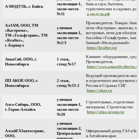
экспозиция-1,
бань и саун, бытовок,
А-МОДУЛЬ, г. Бийск
экспо-место
туристических и садовых дом
№11
а-модуль.рф
Производитель. Товары: банн
АлЗАМ, ООО, ТМ
уличная
печи «Кастрама», мангалы, ч
«Кастрама»,
экспозиция-1,
костровые, печи для обогрева
ТМ «Гольфстрим», ТМ
экспо-место
бассейна «Гольфстрим», чан
«Krafter»,
№2/3
банный «Молодильный».
г. Барнаул
https://krafter.ru/
Клининг: оборудование, средс
АкваСиб, ООО, г.
1 этаж,
Производитель.
Новосибирск
стенд №17
https://www.aquasib-siberia.r
Ведущий производитель маля
ПП АКОР, ООО, г.
2 этаж,
и отделочного инструмента в
Новосибирск
стенд №35-2
России и Странах СНГ.
https://akor.ru
уличная
Строительные, отделочные
Алга-Сибирь, ООО,
экспозиция-1,
материалы. Строительство.
г. Горно-Алтайск
экспо-место
https://alga-group.ru/
№28
уличная
экспозиция-2,
АлтайГАЗавтосервис,
Официальный дилер ГАЗ в Бар
Центральная
ООО,
и Алтайском крае.
площадь