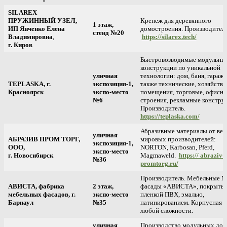
SILAREX
ПРУЖИННЫЙ УЗЕЛ,
Крепеж для деревянного
1 этаж,
ИП Янченко Елена
домостроения. Производитель
стенд №20
Владимировна
,
https://silarex.tech/
г. Киров
Быстровозводимые модульны
конструкции по уникальной
уличная
технологии: дом, баня, гараж, 
TEPLASKA, г.
экспозиция-1,
также технические, хозяйств
Красноярск
экспо-место
помещения, торговые, офисн
№6
строения, рекламные констру
Производитель.
https://teplaska.com/
Абразивные материалы от ве
уличная
АБРАЗИВ ПРОМ ТОРГ,
мировых производителей:
экспозиция-1,
ООО,
NORTON, Karbosan, Pferd,
экспо-место
г. Новосибирск
Magmaweld.
https:// abraziv-
№36
promtorg.ru/
Производитель. Мебельные 
АВИСТА, фабрика
2 этаж,
фасады «АВИСТА», покрыты
мебельных фасадов, г.
экспо-место
пленкой ПВХ, эмалью,
Барнаул
№35
патинированием. Корпусная м
любой сложности.
уличная
Производство модульных дом