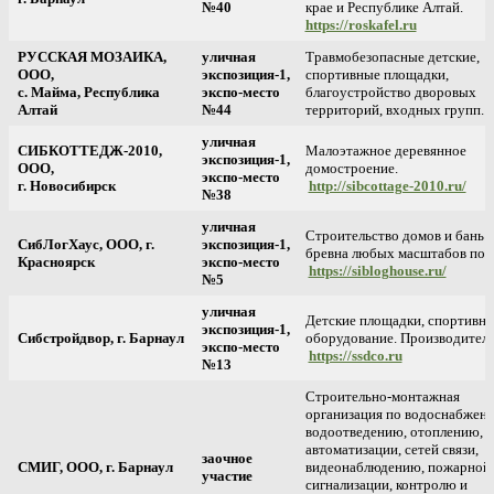
№40
крае и Республике Алтай.
https://roskafel.ru
РУССКАЯ МОЗАИКА,
уличная
Травмобезопасные детские,
ООО,
экспозиция-1,
спортивные площадки,
с. Майма, Республика
экспо-место
благоустройство дворовых
Алтай
№44
территорий, входных групп.
уличная
СИБКОТТЕДЖ-2010,
Малоэтажное деревянное
экспозиция-1,
ООО,
домостроение.
экспо-место
г. Новосибирск
http://sibcottage-2010.ru/
№38
уличная
Строительство домов и бань и
СибЛогХаус, ООО, г.
экспозиция-1,
бревна любых масштабов под
Красноярск
экспо-место
https://sibloghouse.ru/
№5
уличная
Детские площадки, спортивно
экспозиция-1,
Сибстройдвор, г. Барнаул
оборудование. Производитель
экспо-место
https://ssdco.ru
№13
Строительно-монтажная
организация по водоснабжен
водоотведению, отоплению,
автоматизации, сетей связи,
заочное
СМИГ, ООО, г. Барнаул
видеонаблюдению, пожарной
участие
сигнализации, контролю и