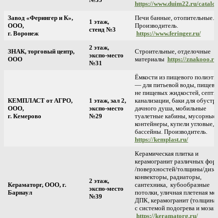
https://www.duim22.ru/catalo
Завод «Ферингер и К»,
Печи банные, отопительные.
1 этаж,
ООО,
Производитель.
стенд №3
г. Воронеж
https://www.feringer.ru/
2 этаж,
ЗНАК, торговый центр,
Строительные, отделочные
экспо-место
ООО
материалы
https://znakooo.ru
№31
Ёмкости из пищевого полиэти
— для питьевой воды, пищевы
не пищевых жидкостей, септи
КЕМПЛАСТ от АГРО,
1 этаж, зал 2,
канализации, баки для обустр
ООО,
экспо-место
дачного душа, мобильные
г. Кемерово
№29
туалетные кабины, мусорные
контейнеры, купели угловые,
бассейны. Производитель.
https://kemplast.ru/
Керамическая плитка и
керамогранит различных фор
/поверхностей/толщины/диза
конвекторы, радиаторы,
2 этаж,
Кераматорг, ООО, г.
сантехника, кубообразные
экспо-место
Барнаул
потолки, уличная плетеная меб
№39
ДПК, керамогранит (толщина 
с системой подогрева и мозаи
https://keramatorg.ru/