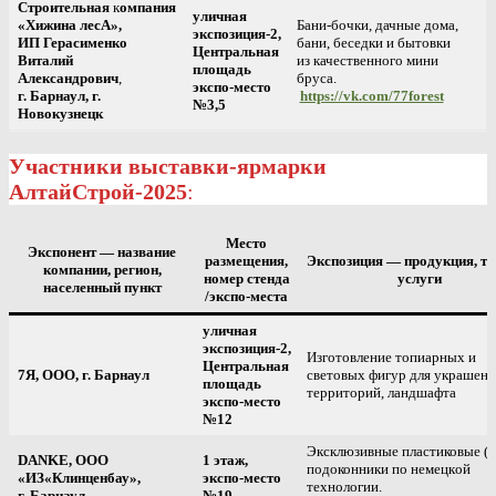
Строительная
к
омпания
уличная
«Хижина лесА»,
Бани-бочки, дачные дома,
экспозиция-2,
ИП Герасименко
бани, беседки и бытовки
Центральная
Виталий
из качественного мини
площадь
Александрович
,
бруса.
экспо-место
г. Барнаул, г.
https://vk.com/77forest
№3,5
Новокузнецк
Участники выставки-ярмарки
АлтайСтрой-2025
:
Место
Экспонент — название
размещения,
Экспозиция — продукция, т
компании, регион,
номер
стенда
услуги
населенный пункт
/экспо-места
уличная
экспозиция-2,
Изготовление топиарных и
Центральная
7Я, ООО, г. Барнаул
световых фигур для украшени
площадь
территорий, ландшафта
экспо-место
№12
Эксклюзивныe пластиковые (п
DANKE, ООО
1 этаж,
подоконники по немецкoй
«ИЗ
«
Клинценбау»,
экспо-место
технoлогии.
г. Барнаул
№19