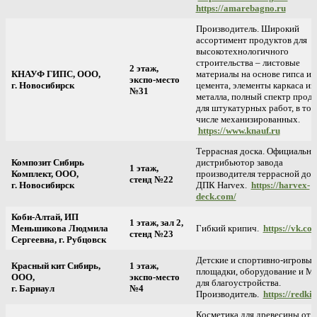
https://amarebagno.ru
Производитель. Широкий
ассортимент продуктов для
высокотехнологичного
строительства – листовые
2 этаж,
КНАУФ ГИПС, ООО,
материалы на основе гипса и
экспо-место
г. Новосибирск
цемента, элементы каркаса из
№31
металла, полный спектр прод
для штукатурных работ, в том
числе механизированных.
https://www.knauf.ru
Террасная доска. Официальн
Композит Сибирь
дистрибьютор завода
1 этаж,
Комплект, ООО,
производителя террасной дос
стенд №22
г. Новосибирск
ДПК Harvex.
https://harvex-
deck.com/
Коби-Алтай, ИП
1 этаж, зал 2,
Меньшикова Людмила
Гибкий крипич.
https://vk.co
стенд №23
Сергеевна, г. Рубцовск
Детские и спортивно-игровые
Красный кит Сибирь,
1 этаж,
площадки, оборудование и 
ООО,
экспо-место
для благоустройства.
г. Барнаул
№4
Производитель.
https://redkit
Косметика для древесины от