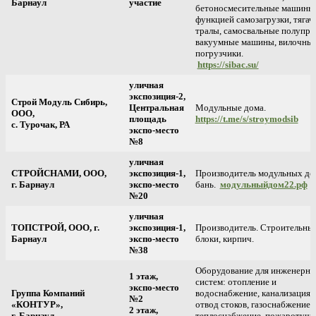
Барнаул
участие
бетоносмесительные машины 
функцией самозагрузки, тягач
тралы, самосвальные полупри
вакуумные машины, вилочны
погрузчики.
https://sibac.su/
уличная
экспозиция-2,
Строй Модуль Сибирь,
Центральная
Модульные дома.
ООО,
площадь
https://t.me/s/stroymodsib
с. Турочак, РА
экспо-место
№8
уличная
СТРОЙСНАМИ, ООО,
экспозиция-1,
Производитель модульных до
г. Барнаул
экспо-место
бань.
модульныйдом22.рф
№20
уличная
ТОПСТРОЙ, ООО, г.
экспозиция-1,
Производитель. Строительны
Барнаул
экспо-место
блоки, кирпич.
№38
Оборудование для инженерн
1 этаж,
систем: отопление и
экспо-место
Группа Компаний
водоснабжение, канализация 
№2
«КОНТУР»,
отвод стоков, газоснабжение,
2 этаж,
г. Барнаул
теплоснабжение, пожаротуше